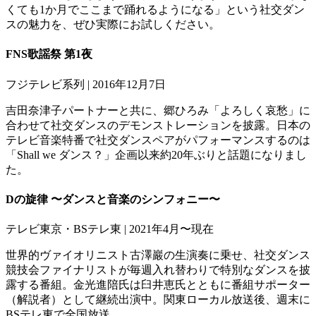
くても1か月でここまで踊れるようになる」という社交ダン
スの魅力を、ぜひ実際にお試しください。
FNS歌謡祭 第1夜
フジテレビ系列 | 2016年12月7日
吉田奈津子パートナーと共に、郷ひろみ「よろしく哀愁」に
合わせて社交ダンスのデモンストレーションを披露。日本の
テレビ音楽特番で社交ダンスペアがパフォーマンスするのは
「Shall we ダンス？」企画以来約20年ぶりと話題になりまし
た。
Dの旋律 〜ダンスと音楽のシンフォニー〜
テレビ東京・BSテレ東 | 2021年4月〜現在
世界的ヴァイオリニスト古澤巖の生演奏に乗せ、社交ダンス
競技会ファイナリストが毎週入れ替わりで特別なダンスを披
露する番組。金光進陪氏は臼井恵氏とともに番組サポーター
（解説者）として継続出演中。関東ローカル放送後、週末に
BSテレ東で全国放送。